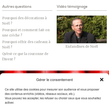
Autres questions
Vidéo témoignage
Pourquoi des décorations à
Noël ?
Pourquoi et comment fait-on
une crèche ?
Pourquoi offrir des cadeaux à
Enfandises de Noël
Noël ?
Qu’est-ce que la couronne de
l’Avent ?
Gérer le consentement
Ce site utilise des cookies pour mesurer son audience et vous proposer
des contenus enrichis (vidéos, réseaux sociaux, etc.).
Vous pouvez les accepter, les refuser ou choisir ceux que vous souhaitez
activer.