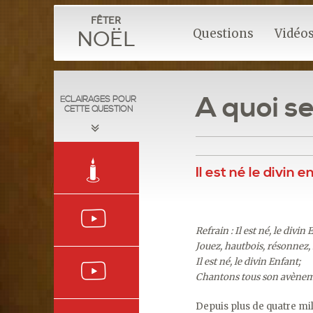
Fêter
Questions
Vidéo
Noël
A quoi se
ÉCLAIRAGES POUR
CETTE QUESTION
Il est né le divin 
Refrain : Il est né, le divin 
Jouez, hautbois, résonnez,
Il est né, le divin Enfant;
Chantons tous son avène
Depuis plus de quatre mil