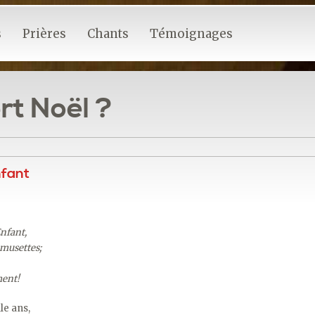
s
Prières
Chants
Témoignages
rt Noël ?
enfant
Enfant,
 musettes;
ment!
le ans,