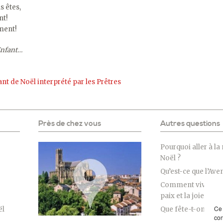
s êtes,
nt!
ment!
 Enfant…
hant de Noël interprété par les Prêtres
Près de chez vous
Autres questions
Pourquoi aller à la
Noël ?
Qu’est-ce que l’Ave
Comment vivre Noë
paix et la joie ?
Ce 
ël
Que fête-t-on à Noë
con