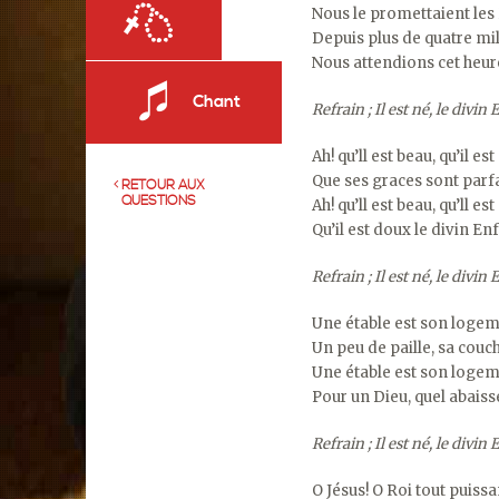
Nous le promettaient les
Depuis plus de quatre mil
Nous attendions cet heu
Chant
Refrain ; Il est né, le divin
Ah! qu’ll est beau, qu’il e
Que ses graces sont parfa
RETOUR AUX
QUESTIONS
Ah! qu’ll est beau, qu’ll e
Qu’il est doux le divin En
Refrain ; Il est né, le divin
Une étable est son logem
Un peu de paille, sa couch
Une étable est son logem
Pour un Dieu, quel abais
Refrain ; Il est né, le divin
O Jésus! O Roi tout puissa