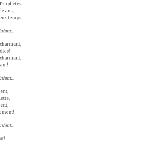
 Prophètes;
le ans,
reux temps.
 Enfant…
st charmant,
ites!
st charmant,
fant!
 Enfant…
ent,
ette,
ent,
sement!
 Enfant…
nt!