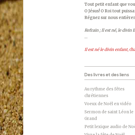
Tout petit enfant que vou
O Jésus! O Roi tout puissa
Régnez sur nous entière
Refrain ; Il est né, le divin
…
Il est né le divin enfant
, c
Des livres et des liens
Au rythme des fêtes
chrétiennes
Voeux de Noël en vidéo
Sermon de saint Léon le
Grand
Petit lexique audio de No
Vivre la fête de Noël