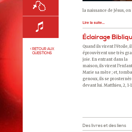
la naissance de Jésus, on
Lire la suite...
Éclairage Bibliq
Quand ils virent l’étoile, i
RETOUR AUX
éprouvèrent une très gr
QUESTIONS
joie. En entrant dans la
maison, ils virent l’enfan
Marie sa mère ; et, tomba
genoux, ils se prosternè
devant lui. Matthieu, 2, 1-
Des livres et des liens