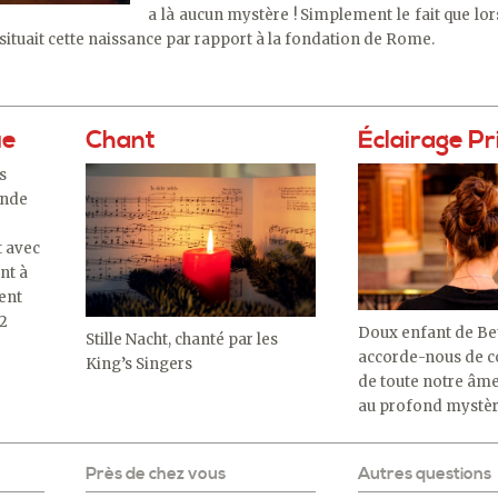
a là aucun mystère ! Simplement le fait que lors
 situait cette naissance par rapport à la fondation de Rome.
ue
Chant
Éclairage Pr
ls
ande
t avec
nt à
rent
12
Doux enfant de Be
Stille Nacht, chanté par les
accorde-nous de 
King’s Singers
de toute notre âm
au profond mystèr
Près de chez vous
Autres questions