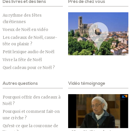
Des livres et des liens
Près de chez vous
Au rythme des fêtes
chrétiennes
Voeux de Noël en vidéo
Les cadeaux de Noël, casse-
tête ou plaisir ?
Petit lexique audio de Noël
Vivre la fête de Noël
Quel cadeau pour ce Noël ?
Autres questions
Vidéo témoignage
Pourquoi offrir des cadeaux à
Noël ?
Pourquoi et comment fait-on
une crèche ?
Qu’est-ce que la couronne de