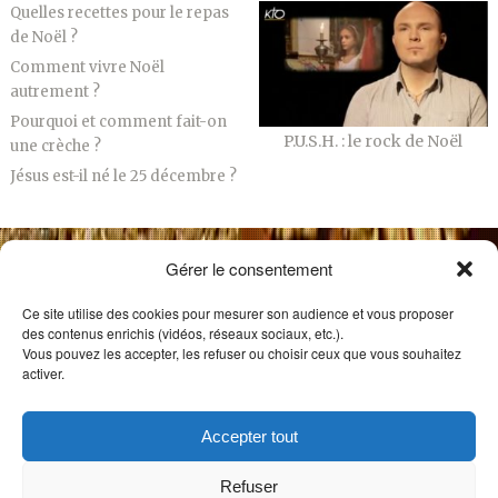
Quelles recettes pour le repas
de Noël ?
Comment vivre Noël
autrement ?
Pourquoi et comment fait-on
P.U.S.H. : le rock de Noël
une crèche ?
Jésus est-il né le 25 décembre ?
Gérer le consentement
Ce site utilise des cookies pour mesurer son audience et vous proposer
des contenus enrichis (vidéos, réseaux sociaux, etc.).
Vous pouvez les accepter, les refuser ou choisir ceux que vous souhaitez
activer.
NOS AUTRES SITES
QUI SOMMES NOUS ?
Accepter tout
CONTACT
PARTENAIRES
Refuser