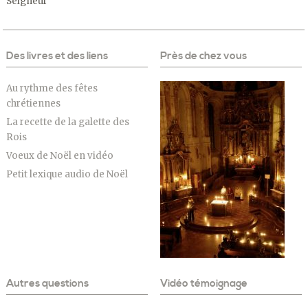
Seigneur
Des livres et des liens
Près de chez vous
Au rythme des fêtes
chrétiennes
La recette de la galette des
Rois
Voeux de Noël en vidéo
Petit lexique audio de Noël
Autres questions
Vidéo témoignage