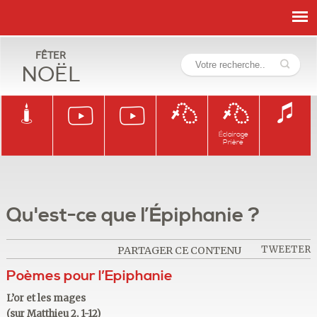
Fêter
Noël
Éclairage
Prière
Qu'est-ce que l’Épiphanie ?
TWEETER
PARTAGER CE CONTENU
Poèmes pour l’Epiphanie
L’or et les mages
(sur Matthieu 2, 1-12)