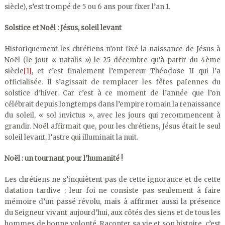
siècle), s’est trompé de 5 ou 6 ans pour fixer l’an 1.
Solstice et Noël : Jésus, soleil levant
Historiquement les chrétiens n’ont fixé la naissance de Jésus à
Noël (le jour « natalis ») le 25 décembre qu’à partir du 4ème
siècle
[1]
, et c’est finalement l’empereur Théodose II qui l’a
officialisée. Il s’agissait de remplacer les fêtes païennes du
solstice d’hiver. Car c’est à ce moment de l’année que l’on
célébrait depuis longtemps dans l’empire romain la renaissance
du soleil, « sol invictus », avec les jours qui recommencent à
grandir. Noël affirmait que, pour les chrétiens, Jésus était le seul
soleil levant, l’astre qui illuminait la nuit.
Noël : un tournant pour l’humanité !
Les chrétiens ne s’inquiètent pas de cette ignorance et de cette
datation tardive ; leur foi ne consiste pas seulement à faire
mémoire d’un passé révolu, mais à affirmer aussi la présence
du Seigneur vivant aujourd’hui, aux côtés des siens et de tous les
hommes de bonne volonté. Raconter sa vie et son histoire, c’est