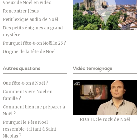
Voeux de Noël en vidéo
Rencontrer Jésus
Petit lexique audio de Noël
Des petits énigmes au grand
mystère
Pourquoi fête-t-on Noël le 25 ?
Origine de la fête de Noël
Autres questions
Vidéo témoignage
Que fête-t-on à Noël ?
Comment vivre Noël en
famille ?
Comment bien me préparer à
Noël ?
P.U.S.H. : le rock de Noël
Pourquoi le Père Noël
ressemble-t-il tant à Saint
Nicolas ?