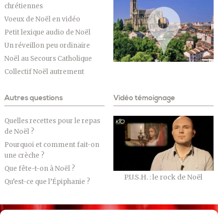
chrétiennes
Voeux de Noël en vidéo
Petit lexique audio de Noël
Un réveillon peu ordinaire
Noël au Secours Catholique
Collectif Noël autrement
Autres questions
Vidéo témoignage
Quelles recettes pour le repas
de Noël ?
Pourquoi et comment fait-on
une crèche ?
Que fête-t-on à Noël ?
P.U.S.H. : le rock de Noël
Qu’est-ce que l’Épiphanie ?