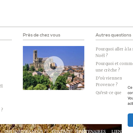
Près de chez vous
Autres questions
Pourquoi aller à la
Noël ?
Pourquoi et comme
une crèche ?
D’où viennent les 
Provence ?
ël
Ce 
con
Qu’est-ce que l’Épi
Vou
act
 ?
QUI SOMMES NOUS ?
CONTACT
PARTENAIRES
LIENS
M