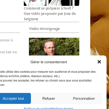
Comment se préparer à Noël ?
Une vidéo proposée par Jour du
Seigneur
Vidéo témoignage
 messe à
nt fait-on
Gérer le consentement
santons de
Enfandises de Noël
site utilise des cookies pour mesurer son audience et vous proposer des
tenus enrichis (vidéos, réseaux sociaux, etc.).
phanie ?
s pouvez les accepter, les refuser ou choisir ceux que vous souhaitez
iver.
Accepter tout
Refuser
Personnaliser
ENTIONS LÉGALES
POUR VOS SITES
Politique de cookies
Mentions légales